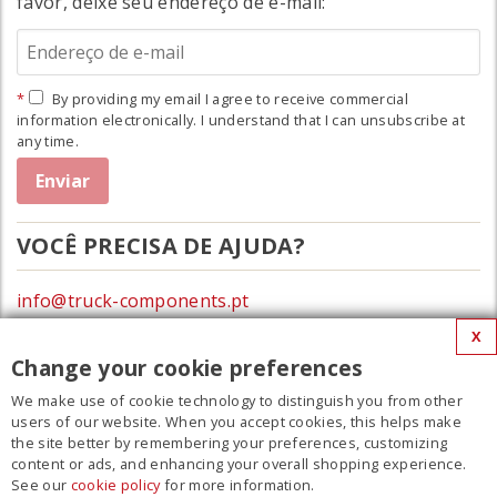
favor, deixe seu endereço de e-mail:
By providing my email I agree to receive commercial
information electronically. I understand that I can unsubscribe at
any time.
VOCÊ PRECISA DE AJUDA?
info@truck-components.pt
X
0172-423674
Change your cookie preferences
We make use of cookie technology to distinguish you from other
MENU
users of our website. When you accept cookies, this helps make
the site better by remembering your preferences, customizing
Filme
content or ads, and enhancing your overall shopping experience.
See our
cookie policy
for more information.
Contato