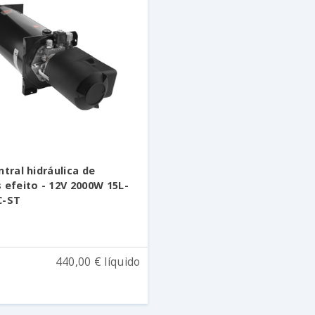
ntral hidráulica de
 efeito - 12V 2000W 15L-
C-ST
1
440,00 € líquido