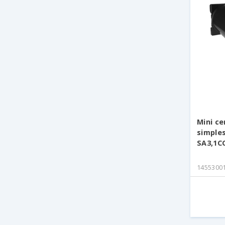
Mini ce
simples
SA3,1C
1455300