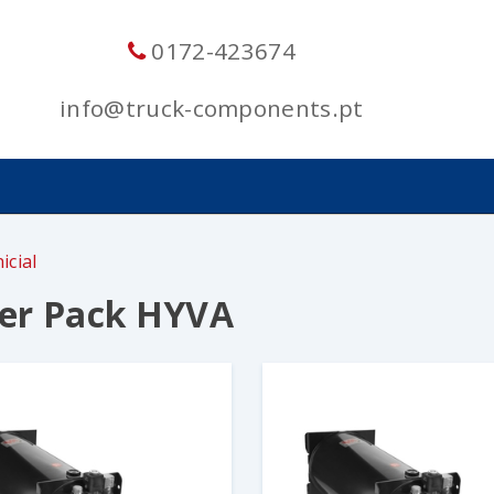
0172-423674
info@truck-components.pt
icial
er Pack HYVA