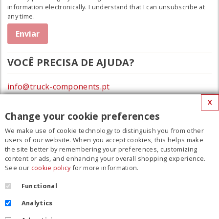
information electronically. I understand that I can unsubscribe at
any time.
VOCÊ PRECISA DE AJUDA?
info@truck-components.pt
X
0172-423674
Change your cookie preferences
We make use of cookie technology to distinguish you from other
MENU
users of our website. When you accept cookies, this helps make
the site better by remembering your preferences, customizing
Filme
content or ads, and enhancing your overall shopping experience.
See our
cookie policy
for more information.
Contato
Regulamento
Functional
Cookie Policy
Analytics
Política de privacidade
Your cookie settings