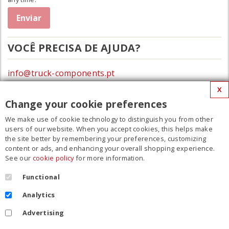
VOCÊ PRECISA DE AJUDA?
info@truck-components.pt
X
0172-423674
Change your cookie preferences
We make use of cookie technology to distinguish you from other
MENU
users of our website. When you accept cookies, this helps make
the site better by remembering your preferences, customizing
Filme
content or ads, and enhancing your overall shopping experience.
See our
cookie policy
for more information.
Contato
Regulamento
Functional
Cookie Policy
Analytics
Política de privacidade
Your cookie settings
Advertising
Entrega