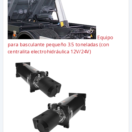
Equipo
para basculante pequeño 3.5 toneladas (con
centralita electrohidráulica 12V/24V)