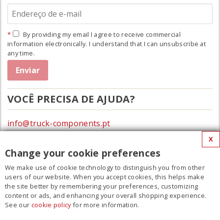
By providing my email I agree to receive commercial
information electronically. I understand that I can unsubscribe at
any time.
VOCÊ PRECISA DE AJUDA?
info@truck-components.pt
X
0172-423674
Change your cookie preferences
We make use of cookie technology to distinguish you from other
MENU
users of our website. When you accept cookies, this helps make
the site better by remembering your preferences, customizing
Filme
content or ads, and enhancing your overall shopping experience.
See our
cookie policy
for more information.
Contato
Regulamento