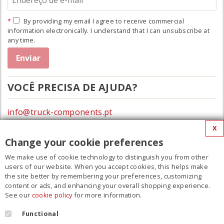
By providing my email I agree to receive commercial
information electronically. I understand that I can unsubscribe at
any time.
VOCÊ PRECISA DE AJUDA?
info@truck-components.pt
X
0172-423674
Change your cookie preferences
We make use of cookie technology to distinguish you from other
MENU
users of our website. When you accept cookies, this helps make
the site better by remembering your preferences, customizing
Filme
content or ads, and enhancing your overall shopping experience.
See our
cookie policy
for more information.
Contato
Regulamento
Functional
Cookie Policy