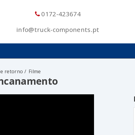
0172-423674
info@truck-components.pt
 de retorno
Filme
encanamento