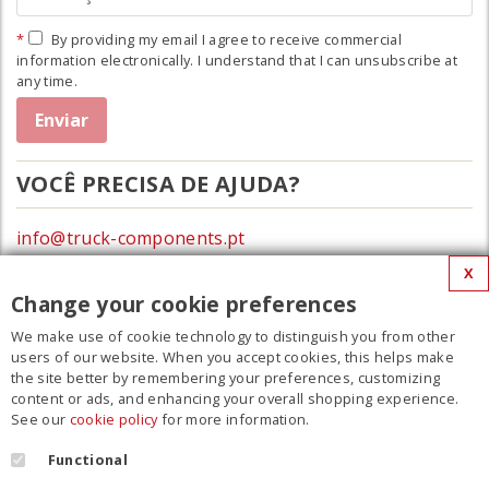
By providing my email I agree to receive commercial
information electronically. I understand that I can unsubscribe at
any time.
VOCÊ PRECISA DE AJUDA?
info@truck-components.pt
X
0172-423674
Change your cookie preferences
We make use of cookie technology to distinguish you from other
MENU
users of our website. When you accept cookies, this helps make
the site better by remembering your preferences, customizing
Filme
content or ads, and enhancing your overall shopping experience.
See our
cookie policy
for more information.
Contato
Regulamento
Functional
Cookie Policy