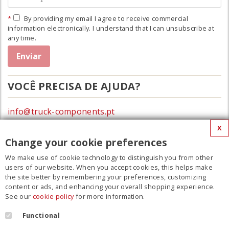
By providing my email I agree to receive commercial
information electronically. I understand that I can unsubscribe at
any time.
VOCÊ PRECISA DE AJUDA?
info@truck-components.pt
X
0172-423674
Change your cookie preferences
We make use of cookie technology to distinguish you from other
MENU
users of our website. When you accept cookies, this helps make
the site better by remembering your preferences, customizing
Filme
content or ads, and enhancing your overall shopping experience.
See our
cookie policy
for more information.
Contato
Regulamento
Functional
Cookie Policy