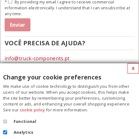
By providing my email I agree to receive commercial
information electronically. I understand that I can unsubscribe at
any time.
VOCÊ PRECISA DE AJUDA?
info@truck-components.pt
X
0172-423674
Change your cookie preferences
We make use of cookie technology to distinguish you from other
MENU
users of our website. When you accept cookies, this helps make
the site better by remembering your preferences, customizing
Filme
content or ads, and enhancing your overall shopping experience.
See our
cookie policy
for more information.
Contato
Regulamento
Functional
Cookie Policy
Analytics
Política de privacidade