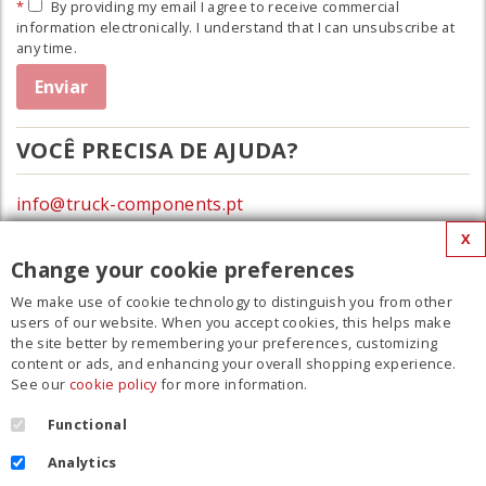
By providing my email I agree to receive commercial
information electronically. I understand that I can unsubscribe at
any time.
VOCÊ PRECISA DE AJUDA?
info@truck-components.pt
X
0172-423674
Change your cookie preferences
We make use of cookie technology to distinguish you from other
MENU
users of our website. When you accept cookies, this helps make
the site better by remembering your preferences, customizing
Filme
content or ads, and enhancing your overall shopping experience.
See our
cookie policy
for more information.
Contato
Regulamento
Functional
Cookie Policy
Analytics
Política de privacidade