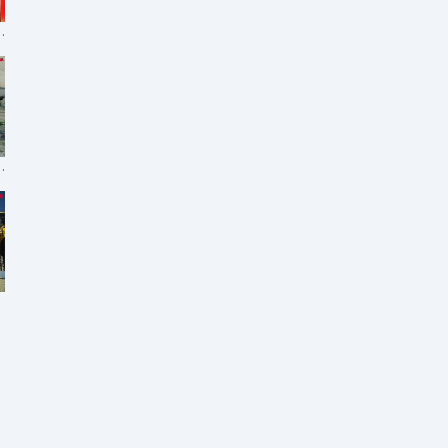
ler de Wielton
odex equipado com HYVA SMART