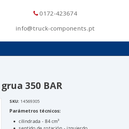
0172-423674
info@truck-components.pt
C grua 350 BAR
SKU:
14569305
Parámetros técnicos:
cilindrada - 84 cm³
sentido de rotación - izquierdo