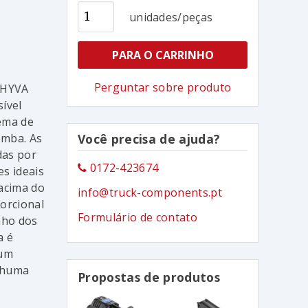
unidades/peças
PARA O CARRINHO
Perguntar sobre produto
 HYVA
sível
ema de
omba. As
Você precisa de ajuda?
das por
0172-423674
s ideais
acima do
info@truck-components.pt
porcional
Formulário de contato
nho dos
a é
 um
nhuma
Propostas de produtos