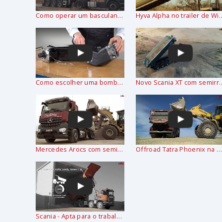
Como operar um basculante - Hyva Alpha
Hyva Alpha no trai
Como escolher uma bomba de pistão?
Novo Scania XT com semirreboque B
Mercedes Arocs com semi reboque basculante SCHMITZ equipado em HYVA ALPHA hidráulico
Offroad Tatra Phoenix na mina - HYVA hidráulica e corpo VS-mont
Scania - Apta para o trabalho duro em condições de mineração