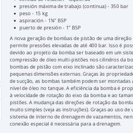
presión máxima de trabajo (continua) - 350 bar
peso - 15 kg
aspiración - 1¼" BSP
puerto de presión - 1" BSP
A nova geração de bombas de pistão de uma direção
permite pressões elevadas de até 400 bar. Isso é pos
devido ao projeto da bomba ser baseado em um sist
compressão de óleo multi-pistões nos cilindros da b
bombas de pistão com eixo inclinado são caracteriza
pequenas dimensões externas. Graças às propriedade
de sucção, as bombas também podem ser montadas 
nível de óleo no tanque. A eficiência da bomba é pro
à velocidade de rotação do eixo da bomba e ao tama
pistões. A mudança das direções de rotação da bomb
muito simples (veja as instruções). Graças ao uso de
sistema de interno de drenagem de vazamentos, ne
conexão especial é necessária para a drenagem.